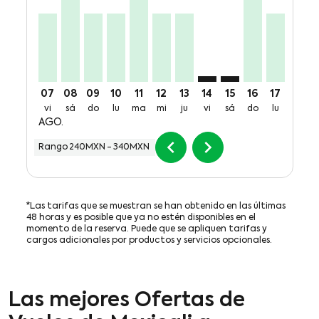
07
08
09
10
11
12
13
14
15
16
17
18
vi
sá
do
lu
ma
mi
ju
vi
sá
do
lu
ma
AGO.
chevron_left
chevron_right
Rango
240MXN
-
340MXN
*Las tarifas que se muestran se han obtenido en las últimas
48 horas y es posible que ya no estén disponibles en el
momento de la reserva. Puede que se apliquen tarifas y
cargos adicionales por productos y servicios opcionales.
Las mejores Ofertas de