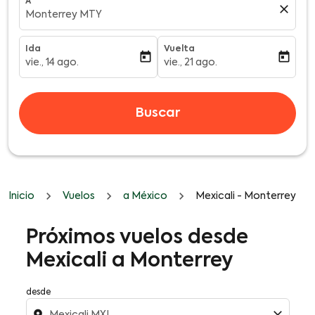
A
close
Monterrey MTY
Ida
Vuelta
today
today
vie., 14 ago.
vie., 21 ago.
fc-booking-departure-date-aria-label
fc-booking-return-date-aria-l
Buscar
Inicio
Vuelos
a México
Mexicali - Monterrey
Próximos vuelos desde
Mexicali a Monterrey
desde