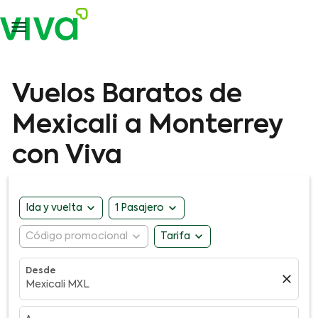

Vuelos Baratos de
Mexicali a Monterrey
con Viva
expand_more
expand_more
Ida y vuelta
1 Pasajero
expand_more
expand_more
Código promocional
Tarifa
Desde
close
Mexicali MXL