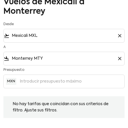
Vuelos de Mexicali a
Monterrey
Desde
flight_takeoff
close
A
flight_land
close
Presupuesto
MXN
No hay tarifas que coincidan con sus criterios de filtro. Ajuste su
No hay tarifas que coincidan con sus criterios de
filtro. Ajuste sus filtros.