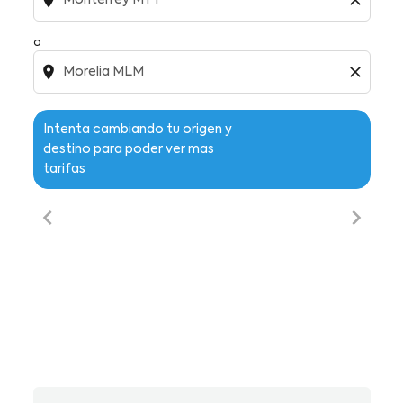
location_on
close
a
location_on
close
Intenta cambiando tu origen y
destino para poder ver mas
tarifas
chevron_left
chevron_right