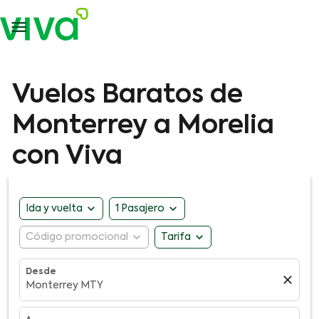

Vuelos Baratos de
Monterrey a Morelia
con Viva
expand_more
expand_more
Ida y vuelta
1 Pasajero
expand_more
expand_more
Código promocional
Tarifa
Desde
close
Monterrey MTY