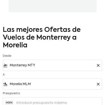
Las mejores Ofertas de
Vuelos de Monterrey a
Morelia
Desde
flight_takeoff
close
A
flight_land
close
Presupuesto
MXN