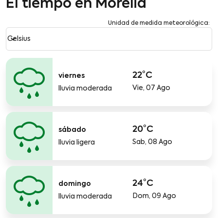
El tiempo en Morelia
Unidad de medida meteorológica
:
Weather unit option Celsius Selected
keyboard_arrow_down
Celsius
22°C
viernes
Vie, 07 Ago
lluvia moderada
20°C
sábado
Sab, 08 Ago
lluvia ligera
24°C
domingo
Dom, 09 Ago
lluvia moderada