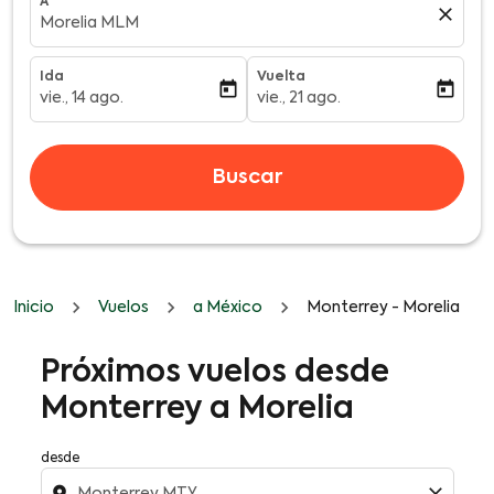
A
close
Morelia MLM
Ida
Vuelta
today
today
vie., 14 ago.
vie., 21 ago.
fc-booking-departure-date-aria-label
fc-booking-return-date-aria-l
Buscar
Inicio
Vuelos
a México
Monterrey - Morelia
Intenta cambiando tu origen y destino para poder ver 
Próximos vuelos desde
Monterrey a Morelia
desde