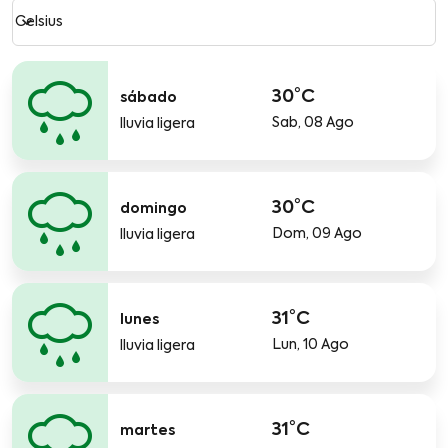
Weather unit option Celsius Selected
keyboard_arrow_down
Celsius
30°C
sábado
Sab, 08 Ago
lluvia ligera
30°C
domingo
Dom, 09 Ago
lluvia ligera
31°C
lunes
Lun, 10 Ago
lluvia ligera
31°C
martes