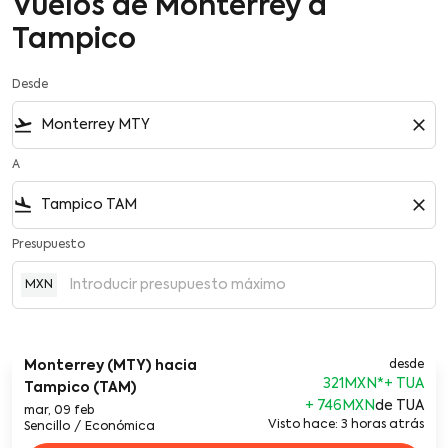
Vuelos de Monterrey a
Tampico
Desde
flight_takeoff
close
A
flight_land
close
Presupuesto
MXN
Monterrey (MTY)
hacia
desde
321MXN
*
Tampico (TAM)
+ 746MXN
de TUA
mar, 09 feb
Visto hace: 3 horas atrás
Sencillo
/
Económica