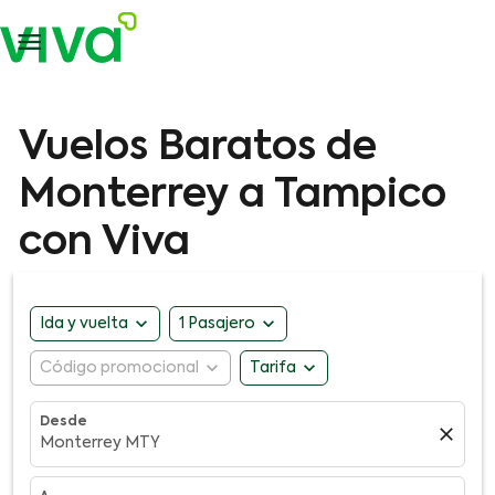

Vuelos Baratos de
Monterrey a Tampico
con Viva
expand_more
expand_more
Ida y vuelta
1 Pasajero
expand_more
expand_more
Código promocional
Tarifa
Desde
close
Monterrey MTY