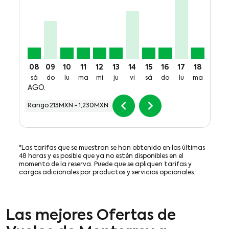
08
09
10
11
12
13
14
15
16
17
18
19
sá
do
lu
ma
mi
ju
vi
sá
do
lu
ma
mi
AGO.
chevron_left
chevron_right
Rango
213MXN
-
1,230MXN
*Las tarifas que se muestran se han obtenido en las últimas
48 horas y es posible que ya no estén disponibles en el
momento de la reserva. Puede que se apliquen tarifas y
cargos adicionales por productos y servicios opcionales.
Las mejores Ofertas de