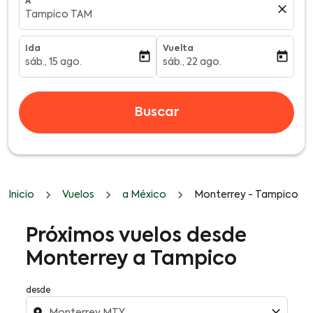
A
close
Tampico TAM
Ida
Vuelta
today
today
sáb., 15 ago.
sáb., 22 ago.
fc-booking-departure-date-aria-label
fc-booking-return-date-aria-l
Buscar
Inicio
Vuelos
a México
Monterrey - Tampico
Próximos vuelos desde
Monterrey a Tampico
desde