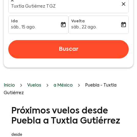
A
close
Tuxtla Gutiérrez TGZ
Ida
Vuelta
today
today
sáb., 15 ago.
sáb., 22 ago.
fc-booking-departure-date-aria-label
fc-booking-return-date-aria-l
Buscar
Inicio
Vuelos
a México
Puebla - Tuxtla
Gutiérrez
Próximos vuelos desde
Puebla a Tuxtla Gutiérrez
desde