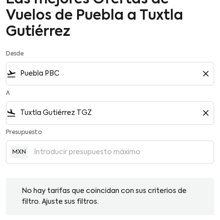
Vuelos de Puebla a Tuxtla
Gutiérrez
Desde
flight_takeoff
close
A
flight_land
close
Presupuesto
MXN
No hay tarifas que coincidan con sus criterios de filtro. Ajuste su
No hay tarifas que coincidan con sus criterios de
filtro. Ajuste sus filtros.