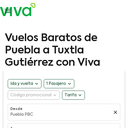

Vuelos Baratos de
Puebla a Tuxtla
Gutiérrez con Viva
expand_more
expand_more
Ida y vuelta
1 Pasajero
expand_more
expand_more
Código promocional
Tarifa
Desde
close
Puebla PBC