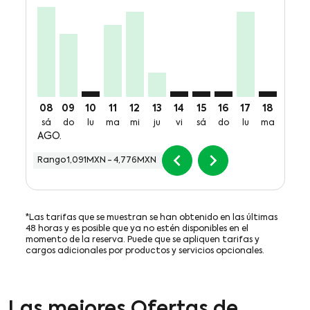
PBC–TGZ, sáb, 08 ago: desde 4,776MXN + 470MXN d
PBC–TGZ, dom, 09 ago: desde 3,341MXN + 470
PBC–TGZ: cmp-view-offers-disclaimer. Comp
PBC–TGZ, mar, 11 ago: desde 3,826MX
PBC–TGZ, mié, 12 ago: desde 4,53
PBC–TGZ, jue, 13 ago: desde 
PBC–TGZ: cmp-view-offers-
PBC–TGZ: cmp-view-off
PBC–TGZ: cmp-view
PBC–TGZ, lun,
PBC–TGZ: 
PBC–T
P
08
09
10
11
12
13
14
15
16
17
18
19
sá
do
lu
ma
mi
ju
vi
sá
do
lu
ma
mi
AGO.
chevron_left
chevron_right
Rango
1,091MXN
-
4,776MXN
*Las tarifas que se muestran se han obtenido en las últimas
48 horas y es posible que ya no estén disponibles en el
momento de la reserva. Puede que se apliquen tarifas y
cargos adicionales por productos y servicios opcionales.
Las mejores Ofertas de