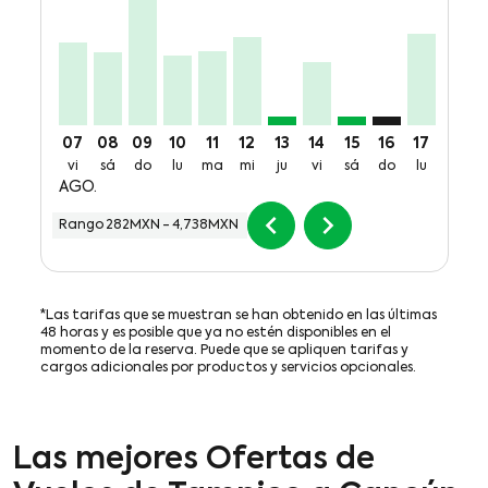
07
08
09
10
11
12
13
14
15
16
17
18
vi
sá
do
lu
ma
mi
ju
vi
sá
do
lu
ma
AGO.
chevron_left
chevron_right
Rango
282MXN
-
4,738MXN
*Las tarifas que se muestran se han obtenido en las últimas
48 horas y es posible que ya no estén disponibles en el
momento de la reserva. Puede que se apliquen tarifas y
cargos adicionales por productos y servicios opcionales.
Las mejores Ofertas de