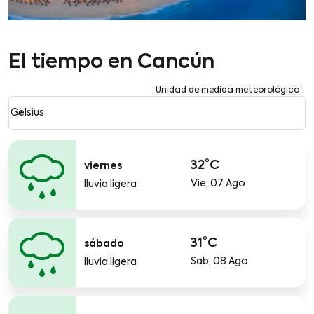
El tiempo en Cancún
Unidad de medida meteorológica
:
Weather unit option Celsius Selected
keyboard_arrow_down
Celsius
32°C
viernes
Vie, 07 Ago
lluvia ligera
31°C
sábado
Sab, 08 Ago
lluvia ligera