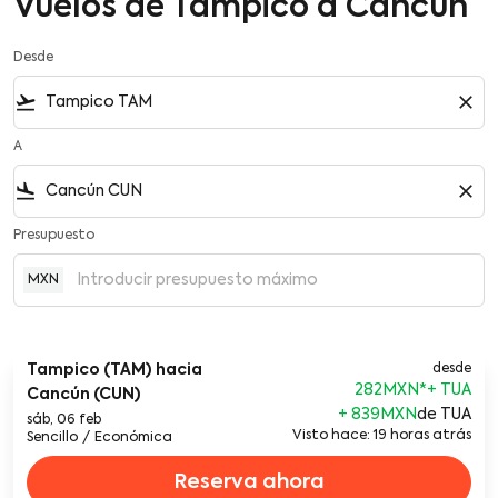
Vuelos de Tampico a Cancún
Desde
flight_takeoff
close
A
flight_land
close
Presupuesto
MXN
Tampico (TAM)
hacia
desde
282MXN
*
Cancún (CUN)
+ 839MXN
de TUA
sáb, 06 feb
Visto hace: 19 horas atrás
Sencillo
/
Económica
Reserva ahora