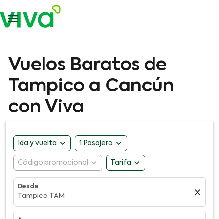

Vuelos Baratos de
Tampico a Cancún
con Viva
expand_more
expand_more
Ida y vuelta
1 Pasajero
expand_more
expand_more
Código promocional
Tarifa
Desde
close
Tampico TAM