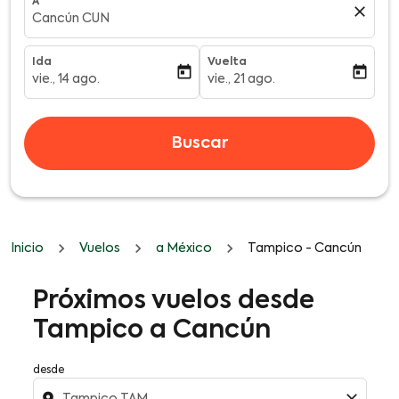
A
close
Cancún CUN
Ida
Vuelta
today
today
vie., 14 ago.
vie., 21 ago.
fc-booking-departure-date-aria-label
fc-booking-return-date-aria-l
Buscar
Inicio
Vuelos
a México
Tampico - Cancún
Próximos vuelos desde
Tampico a Cancún
desde