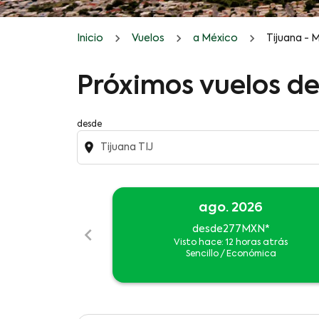
Inicio
Vuelos
a México
Tijuana - 
Próximos vuelos d
desde
location_on
ago. 2026
chevron_left
desde
277MXN
*
Visto hace: 12 horas atrás
Sencillo
/
Económica