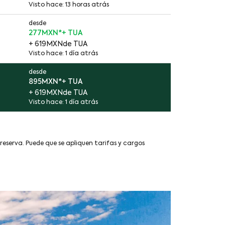
Visto hace: 13 horas atrás
desde
277MXN
*
+ 619MXN
de TUA
Visto hace: 1 día atrás
desde
895MXN
*
+ 619MXN
de TUA
Visto hace: 1 día atrás
 reserva. Puede que se apliquen tarifas y cargos