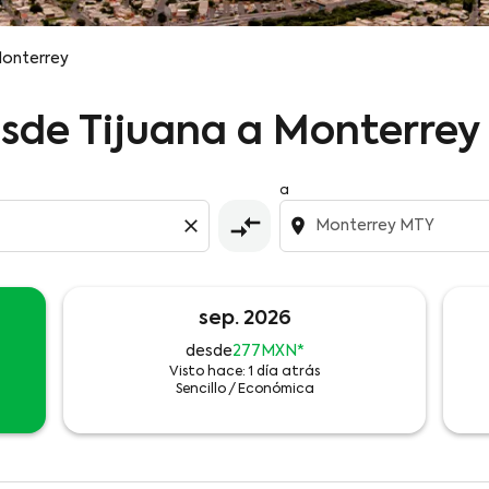
Monterrey
esde Tijuana a Monterrey
a
compare_arrows
close
location_on
sep. 2026
desde
277MXN
*
Visto hace: 1 día atrás
Sencillo
/
Económica