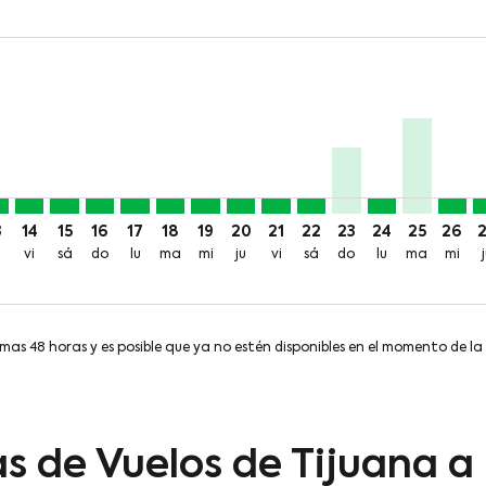
rice-aria-label 3.1KMXN
7MXN + 619MXN de TUA
e 1,837MXN + 619MXN de TUA
desde 1,189MXN + 619MXN de TUA
go: desde 3,057MXN + 619MXN de TUA
10 ago: desde 277MXN + 619MXN de TUA
ar, 11 ago: desde 277MXN + 619MXN de TUA
Y, mié, 12 ago: desde 277MXN + 619MXN de TUA
J–MTY, jue, 13 ago: desde 277MXN + 619MXN de TUA
TIJ–MTY, vie, 14 ago: desde 277MXN + 619MXN de TUA
TIJ–MTY, sáb, 15 ago: desde 277MXN + 619MXN de T
TIJ–MTY, dom, 16 ago: desde 277MXN + 619MXN 
TIJ–MTY, lun, 17 ago: desde 277MXN + 619M
TIJ–MTY, mar, 18 ago: desde 277MXN + 
TIJ–MTY, mié, 19 ago: desde 277MX
TIJ–MTY, jue, 20 ago: desde 2
TIJ–MTY, vie, 21 ago: des
TIJ–MTY, sáb, 22 ago:
TIJ–MTY, dom, 23 
TIJ–MTY, lun,
TIJ–MTY, 
TIJ–M
T
price-aria-label 277MXN
3
14
15
16
17
18
19
20
21
22
23
24
25
26
vi
sá
do
lu
ma
mi
ju
vi
sá
do
lu
ma
mi
imas 48 horas y es posible que ya no estén disponibles en el momento de la
s de Vuelos de Tijuana 