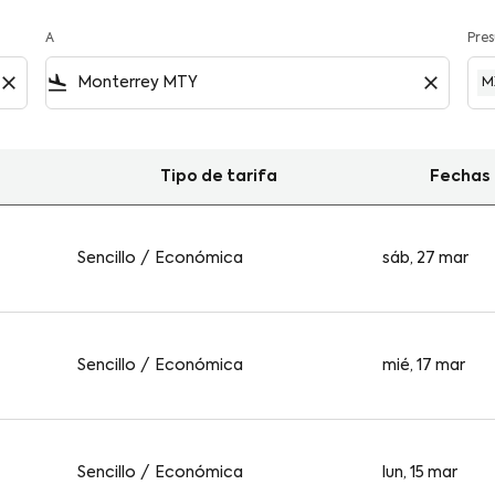
A
Pre
close
flight_land
close
M
Tipo de tarifa
Fechas
Monterrey
Sencillo
/
Económica
sáb, 27 mar
Sencillo
/
Económica
mié, 17 mar
Sencillo
/
Económica
lun, 15 mar