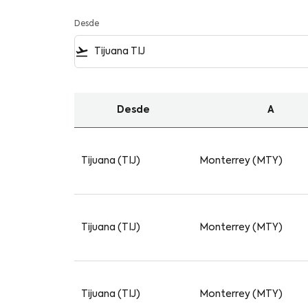
Desde
flight_takeoff
Desde
A
Las mejores Ofertas de Vuelos de Tijuana a 
Tijuana (TIJ)
Monterrey (MTY)
Tijuana (TIJ)
Monterrey (MTY)
Tijuana (TIJ)
Monterrey (MTY)