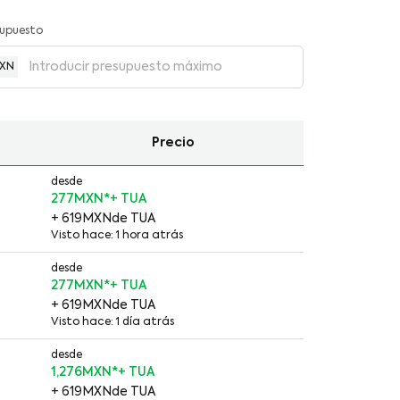
supuesto
XN
Precio
desde
277MXN
*
+ 619MXN
de TUA
Visto hace: 1 hora atrás
desde
277MXN
*
+ 619MXN
de TUA
Visto hace: 1 día atrás
desde
1,276MXN
*
+ 619MXN
de TUA