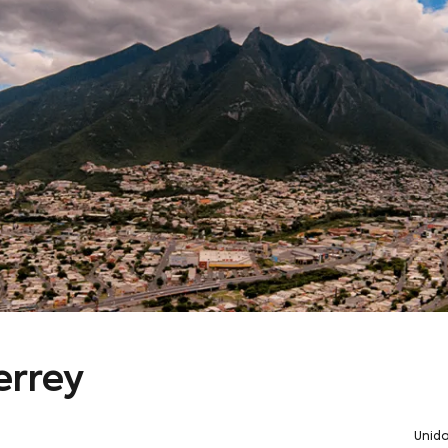
errey
Unid