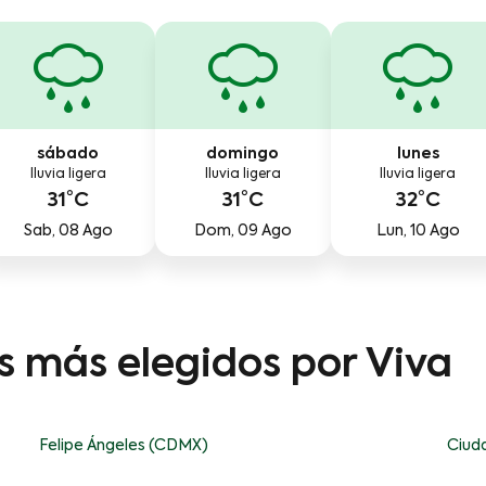
sábado
domingo
lunes
lluvia ligera
lluvia ligera
lluvia ligera
31°C
31°C
32°C
Sab, 08 Ago
Dom, 09 Ago
Lun, 10 Ago
os más elegidos por Viva
Felipe Ángeles (CDMX)
Ciud