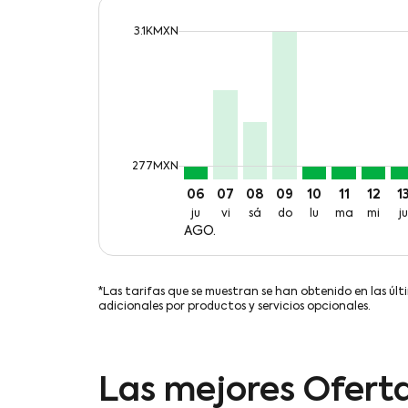
cmp-daily-histogram-bars-legend-max-p
3.1KMXN
Displaying fares for agosto-2026
TIJ–MTY, jue, 06 ago: desde 27
TIJ–MTY, vie, 07 ago: desd
TIJ–MTY, sáb, 08 ago: 
TIJ–MTY, dom, 09 a
TIJ–MTY, lun, 
TIJ–MTY, m
TIJ–MT
TI
cmp-daily-histogram-bars-legend-min-
277MXN
06
07
08
09
10
11
12
1
ju
vi
sá
do
lu
ma
mi
ju
AGO.
*Las tarifas que se muestran se han obtenido en las últ
adicionales por productos y servicios opcionales.
Las mejores Oferta