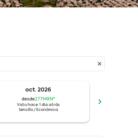
close
oct. 2026
n
chevron_right
desde
277MXN
*
des
Visto hace: 1 día atrás
Visto h
Sencillo
/
Económica
Sencil