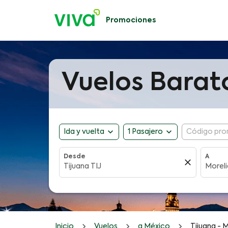
Promociones
Vuelos Barato
expand_more
expand_more
Ida y vuelta
1 Pasajero
Código pro
Desde
A
close
Inicio
Vuelos
a México
Tijuana - 