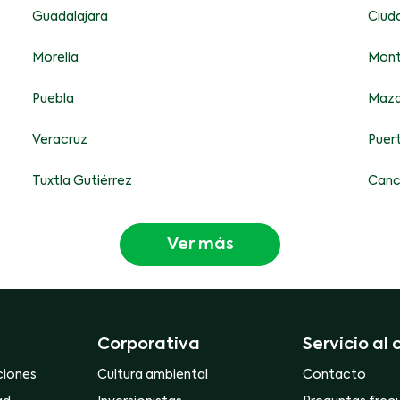
Guadalajara
Ciud
Morelia
Mont
Puebla
Maza
Veracruz
Puert
Tuxtla Gutiérrez
Canc
Ver más
Corporativa
Servicio al 
ciones
Cultura ambiental
Contacto