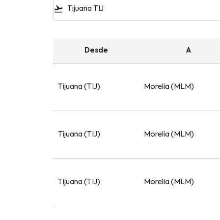
flight_takeoff
Desde
A
Las mejores Ofertas de Vuelos de Tijuana a 
Tijuana (TIJ)
Morelia (MLM)
Tijuana (TIJ)
Morelia (MLM)
Tijuana (TIJ)
Morelia (MLM)