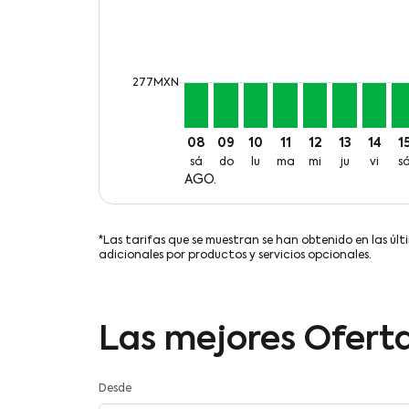
cmp-daily-histogram-bars-legend-min-
277MXN
08
09
10
11
12
13
14
1
sá
do
lu
ma
mi
ju
vi
s
AGO.
*Las tarifas que se muestran se han obtenido en las últ
adicionales por productos y servicios opcionales.
Las mejores Oferta
Desde