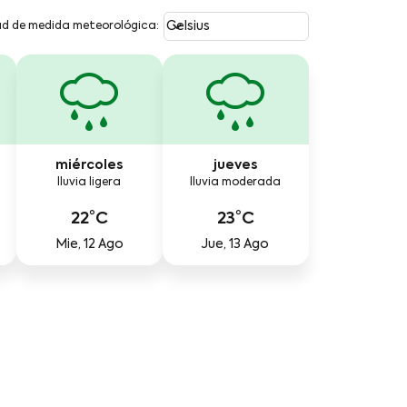
Weather unit option Celsius Select
keyboard_arrow_down
Celsius
ad de medida meteorológica
:
miércoles
jueves
lluvia ligera
lluvia moderada
22°C
23°C
Mie, 12 Ago
Jue, 13 Ago