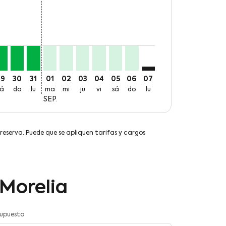
29
30
31
01
02
03
04
05
06
07
sá
do
lu
ma
mi
ju
vi
sá
do
lu
SEP.
 reserva. Puede que se apliquen tarifas y cargos
 Morelia
supuesto