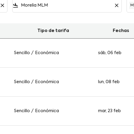
close
flight_land
close
M
Tipo de tarifa
Fechas
Morelia
Sencillo
/
Económica
sáb, 06 feb
Sencillo
/
Económica
lun, 08 feb
Sencillo
/
Económica
mar, 23 feb