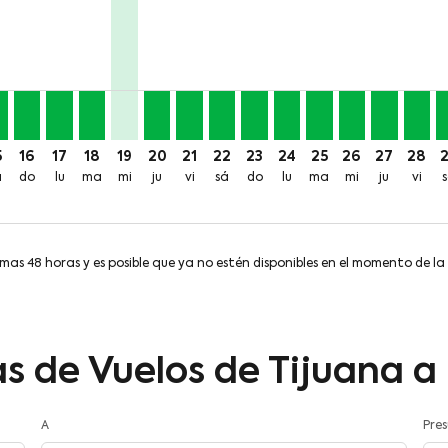
price-aria-label 277MXN
5
16
17
18
19
20
21
22
23
24
25
26
27
28
á
do
lu
ma
mi
ju
vi
sá
do
lu
ma
mi
ju
vi
imas 48 horas y es posible que ya no estén disponibles en el momento de la
s de Vuelos de Tijuana a
A
Pre