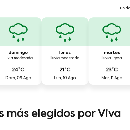
Unid
domingo
lunes
martes
lluvia moderada
lluvia moderada
lluvia ligera
24°C
21°C
23°C
Dom, 09 Ago
Lun, 10 Ago
Mar, 11 Ago
os más elegidos por Viva