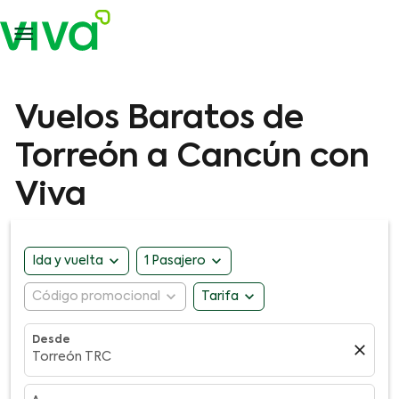

Vuelos Baratos de
Torreón a Cancún con
Viva
expand_more
expand_more
Ida y vuelta
1 Pasajero
expand_more
expand_more
Código promocional
Tarifa
Desde
close
Torreón TRC