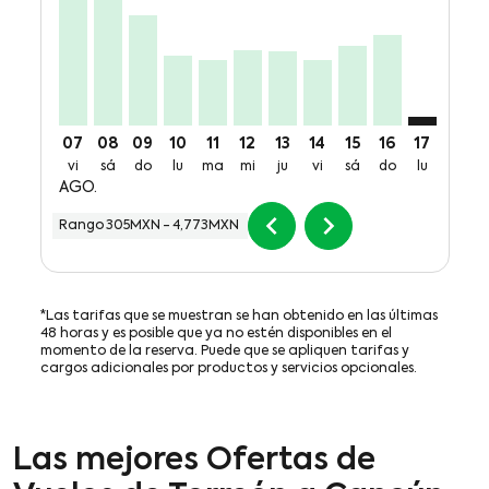
07
08
09
10
11
12
13
14
15
16
17
18
vi
sá
do
lu
ma
mi
ju
vi
sá
do
lu
ma
AGO.
chevron_left
chevron_right
Rango
305MXN
-
4,773MXN
*Las tarifas que se muestran se han obtenido en las últimas
48 horas y es posible que ya no estén disponibles en el
momento de la reserva. Puede que se apliquen tarifas y
cargos adicionales por productos y servicios opcionales.
Las mejores Ofertas de