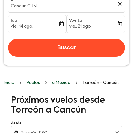
A
close
Cancún CUN
Ida
Vuelta
today
today
vie., 14 ago.
vie., 21 ago.
fc-booking-departure-date-aria-label
fc-booking-return-date-aria-l
Buscar
Inicio
Vuelos
a México
Torreón - Cancún
Próximos vuelos desde
Torreón a Cancún
desde