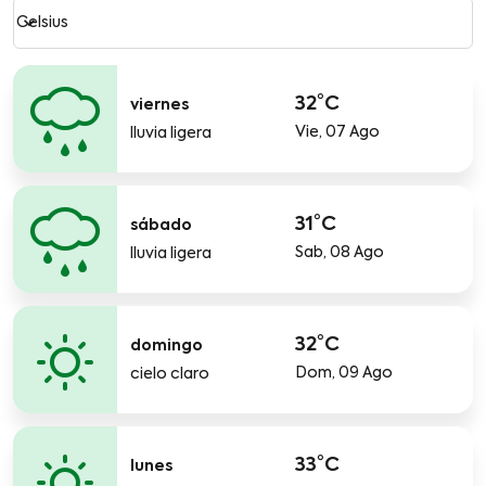
Weather unit option Celsius Selected
keyboard_arrow_down
Celsius
32°C
viernes
Vie, 07 Ago
lluvia ligera
31°C
sábado
Sab, 08 Ago
lluvia ligera
32°C
domingo
Dom, 09 Ago
cielo claro
33°C
lunes