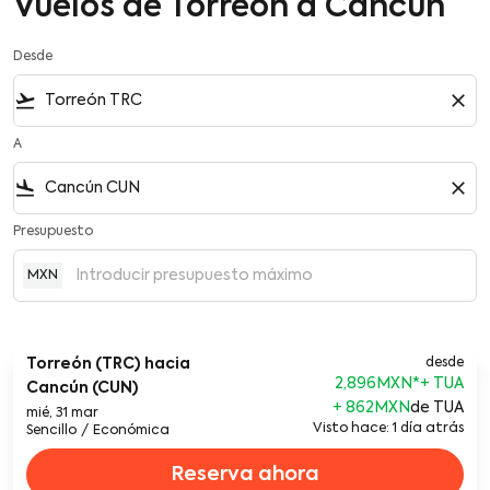
Vuelos de Torreón a Cancún
Desde
flight_takeoff
close
A
flight_land
close
Presupuesto
MXN
Torreón (TRC)
hacia
desde
2,896MXN
*
Cancún (CUN)
+ 862MXN
de TUA
mié, 31 mar
Visto hace: 1 día atrás
Sencillo
/
Económica
Reserva ahora