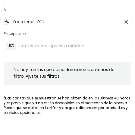
A
flight_land
close
Presupuesto
USD
No hay tarifas que coincidan con sus criterios de filtro. Ajuste su
No hay tarifas que coincidan con sus criterios de
filtro. Ajuste sus filtros.
*Las tarifas que se muestran se han obtenido en las últimas 48 horas
y es posible que ya no estén disponibles en el momento de la reserva.
Puede que se apliquen tarifas y cargos adicionales por productos y
servicios opcionales.