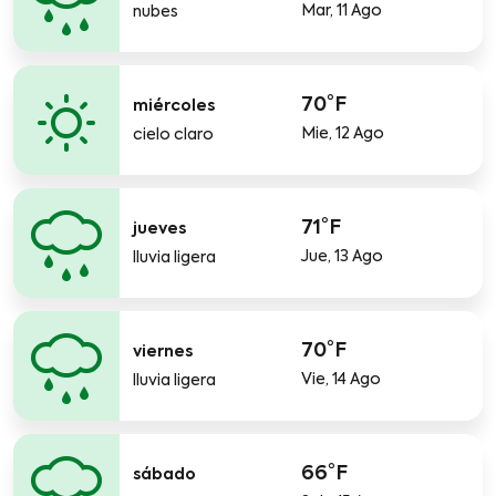
Mar, 11 Ago
nubes
70°F
miércoles
Mie, 12 Ago
cielo claro
71°F
jueves
Jue, 13 Ago
lluvia ligera
70°F
viernes
Vie, 14 Ago
lluvia ligera
66°F
sábado