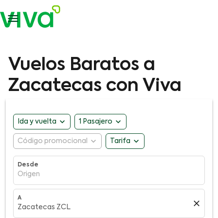

Vuelos Baratos a
Zacatecas con Viva
expand_more
expand_more
Ida y vuelta
1 Pasajero
expand_more
expand_more
Código promocional
Tarifa
Desde
Origen
A
close
Zacatecas ZCL