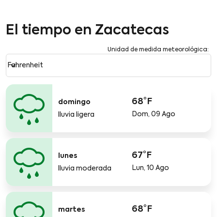
El tiempo en Zacatecas
Unidad de medida meteorológica
:
Weather unit option Fahrenheit Selected
keyboard_arrow_down
Fahrenheit
68°F
domingo
Dom, 09 Ago
lluvia ligera
67°F
lunes
Lun, 10 Ago
lluvia moderada
68°F
martes