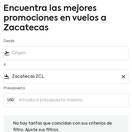
Encuentra las mejores
promociones en vuelos a
Zacatecas
Desde
flight_takeoff
A
flight_land
close
Presupuesto
USD
No hay tarifas que coincidan con sus criterios de filtro. Ajuste su
No hay tarifas que coincidan con sus criterios de
filtro. Ajuste sus filtros.