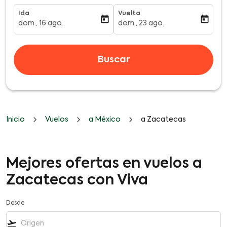
Ida
Vuelta
today
today
dom., 16 ago.
dom., 23 ago.
fc-booking-departure-date-aria-label
fc-booking-return-date-aria-l
Buscar
Inicio
Vuelos
a México
a Zacatecas
Mejores ofertas en vuelos a
Zacatecas con Viva
Desde
flight_takeoff