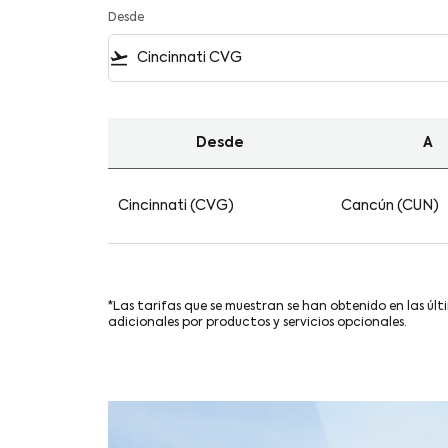
Desde
flight_takeoff
Desde
A
Las mejores promociones en vuelos desde Cin
Cincinnati (CVG)
Cancún (CUN)
*Las tarifas que se muestran se han obtenido en las últ
adicionales por productos y servicios opcionales.