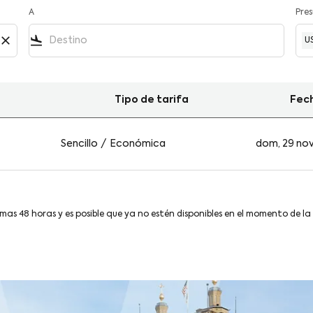
A
Pre
close
flight_land
U
Tipo de tarifa
Fec
cinnati en Viva
Sencillo
/
Económica
dom, 29 no
imas 48 horas y es posible que ya no estén disponibles en el momento de la