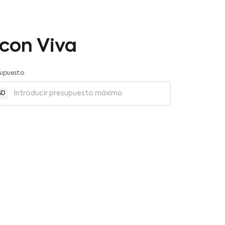
 con Viva
supuesto
SD