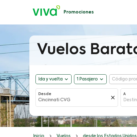
Promociones
Vuelos Barat
expand_more
expand_more
Ida y vuelta
1 Pasajero
Código pro
Desde
A
close
Inicio
Vuelos
desde los Estados Unidos