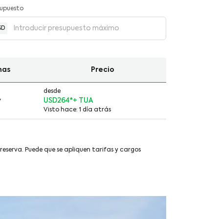
supuesto
SD
has
Precio
desde
v
USD264
*
Visto hace: 1 día atrás
 reserva. Puede que se apliquen tarifas y cargos