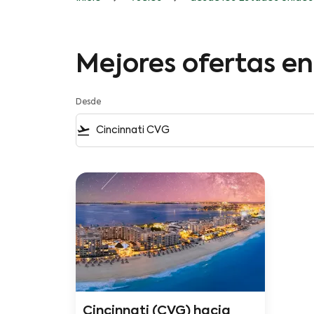
Mejores ofertas en
Desde
flight_takeoff
Cincinnati (CVG)
hacia