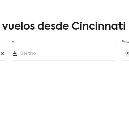
 vuelos desde Cincinnati
A
Pre
close
flight_land
U