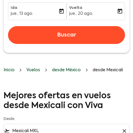
Ida
Vuelta
today
today
jue., 13 ago.
jue., 20 ago.
fc-booking-departure-date-aria-label
fc-booking-return-date-aria-l
Buscar
Inicio
Vuelos
desde México
desde Mexicali
Mejores ofertas en vuelos
desde Mexicali con Viva
Desde
flight_takeoff
close