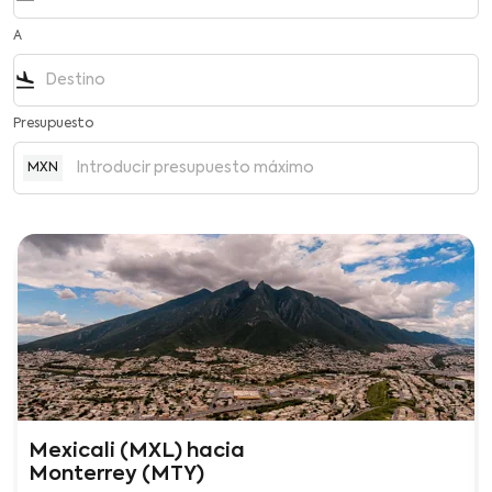
A
flight_land
Presupuesto
MXN
Mexicali (MXL)
hacia
Monterrey (MTY)