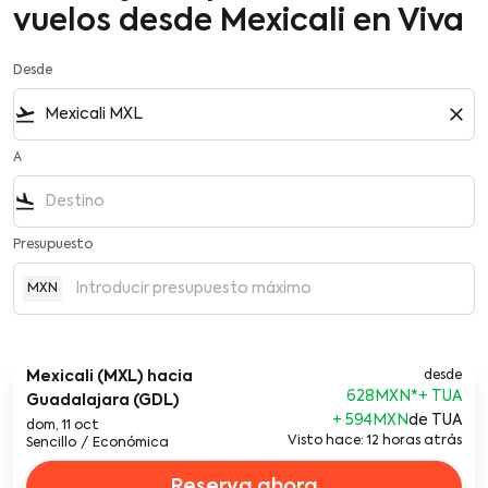
vuelos desde Mexicali en Viva
Desde
flight_takeoff
close
A
flight_land
Presupuesto
MXN
Mexicali (MXL)
hacia
desde
628MXN
*
Guadalajara (GDL)
+ 594MXN
de TUA
dom, 11 oct
Visto hace: 12 horas atrás
Sencillo
/
Económica
Reserva ahora