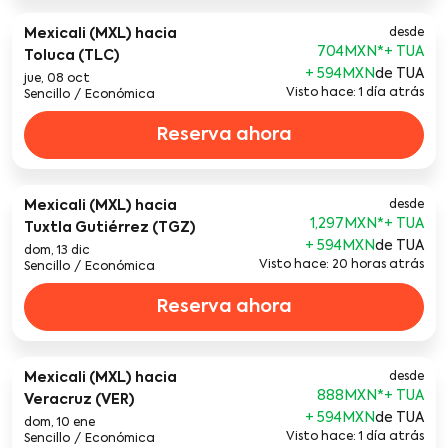
Mexicali (MXL)
hacia
desde
704MXN
*
Toluca (TLC)
+ 594MXN
de TUA
jue, 08 oct
Visto hace: 1 día atrás
Sencillo
/
Económica
Reserva ahora
Mexicali (MXL)
hacia
desde
1,297MXN
*
Tuxtla Gutiérrez (TGZ)
+ 594MXN
de TUA
dom, 13 dic
Visto hace: 20 horas atrás
Sencillo
/
Económica
Reserva ahora
Mexicali (MXL)
hacia
desde
888MXN
*
Veracruz (VER)
+ 594MXN
de TUA
dom, 10 ene
Visto hace: 1 día atrás
Sencillo
/
Económica