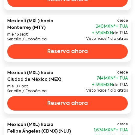
Mexicali (MXL)
hacia
desde
240MXN
*
Monterrey (MTY)
+ 594MXN
de TUA
mié, 16 sept
Visto hace: 1 día atrás
Sencillo
/
Económica
Reserva ahora
Mexicali (MXL)
hacia
desde
744MXN
*
Ciudad de México (MEX)
+ 594MXN
de TUA
mié, 07 oct
Visto hace: 1 día atrás
Sencillo
/
Económica
Reserva ahora
Mexicali (MXL)
hacia
desde
1,674MXN
*
Felipe Ángeles (CDMX) (NLU)