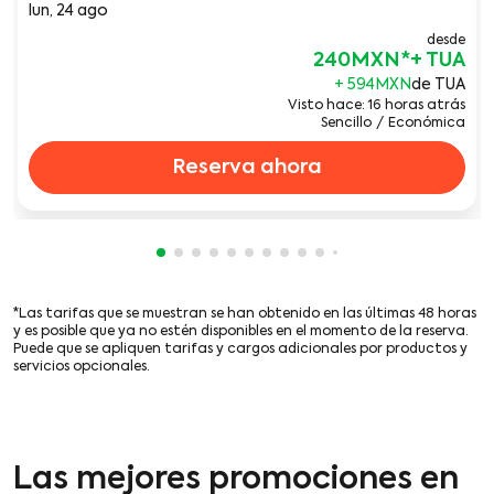
lun, 24 ago
desde
240MXN
*
+ 594MXN
de TUA
Visto hace: 16 horas atrás
Sencillo
/
Económica
Reserva ahora
Mostrando cmp-pagination-showing-ca
Mostrando cmp-pagination-showing-
Mostrando cmp-pagination-showin
Mostrando cmp-pagination-showi
Mostrando cmp-pagination-sho
Mostrando cmp-pagination-s
Mostrando cmp-pagination
Mostrando cmp-paginati
Mostrando cmp-pagina
Mostrando cmp-pagi
Mostrando cmp-pa
Mostrando cmp-
Mostrando cmp
Mostrando c
*Las tarifas que se muestran se han obtenido en las últimas 48 horas
y es posible que ya no estén disponibles en el momento de la reserva.
Puede que se apliquen tarifas y cargos adicionales por productos y
servicios opcionales.
Las mejores promociones en