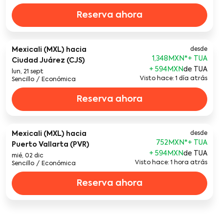
Reserva ahora
Mexicali (MXL)
hacia
desde
1,348MXN
*
Ciudad Juárez (CJS)
+ 594MXN
de TUA
lun, 21 sept
Visto hace: 1 día atrás
Sencillo
/
Económica
Reserva ahora
Mexicali (MXL)
hacia
desde
752MXN
*
Puerto Vallarta (PVR)
+ 594MXN
de TUA
mié, 02 dic
Visto hace: 1 hora atrás
Sencillo
/
Económica
Reserva ahora