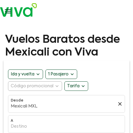

Vuelos Baratos desde
Mexicali con Viva
expand_more
expand_more
Ida y vuelta
1 Pasajero
expand_more
expand_more
Código promocional
Tarifa
Desde
close
Mexicali MXL
A
Destino