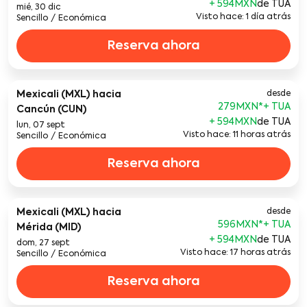
+ 594MXN
de TUA
mié, 30 dic
Visto hace: 1 día atrás
Sencillo
/
Económica
Reserva ahora
Mexicali (MXL)
hacia
desde
279MXN
*
Cancún (CUN)
+ 594MXN
de TUA
lun, 07 sept
Visto hace: 11 horas atrás
Sencillo
/
Económica
Reserva ahora
Mexicali (MXL)
hacia
desde
596MXN
*
Mérida (MID)
+ 594MXN
de TUA
dom, 27 sept
Visto hace: 17 horas atrás
Sencillo
/
Económica
Reserva ahora