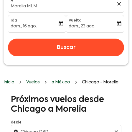
A
close
Morelia MLM
Ida
Vuelta
today
today
dom., 16 ago.
dom., 23 ago.
fc-booking-departure-date-aria-label
fc-booking-return-date-aria-l
Buscar
Inicio
Vuelos
a México
Chicago - Morelia
Próximos vuelos desde
Chicago a Morelia
desde