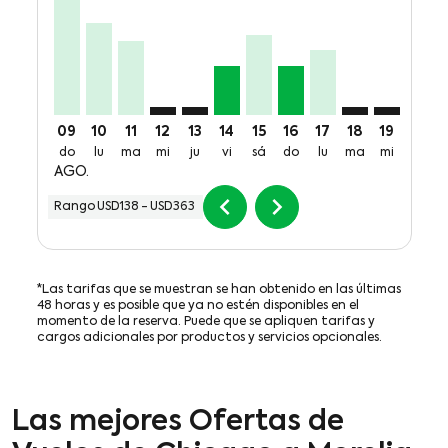
09
10
11
12
13
14
15
16
17
18
19
20
do
lu
ma
mi
ju
vi
sá
do
lu
ma
mi
ju
AGO.
chevron_left
chevron_right
Rango
USD138
-
USD363
*Las tarifas que se muestran se han obtenido en las últimas
48 horas y es posible que ya no estén disponibles en el
momento de la reserva. Puede que se apliquen tarifas y
cargos adicionales por productos y servicios opcionales.
Las mejores Ofertas de