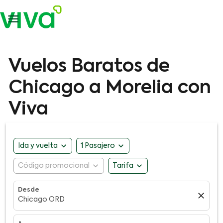

Vuelos Baratos de
Chicago a Morelia con
Viva
expand_more
expand_more
Ida y vuelta
1 Pasajero
expand_more
expand_more
Código promocional
Tarifa
Desde
close
Chicago ORD