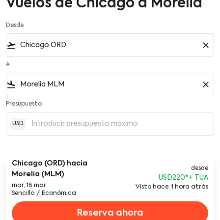
Vuelos de Chicago a Morelia
Desde
flight_takeoff
close
A
flight_land
close
Presupuesto
USD
Chicago (ORD)
hacia
desde
Morelia (MLM)
USD220
*
mar, 16 mar
Visto hace: 1 hora atrás
Sencillo
/
Económica
Reserva ahora